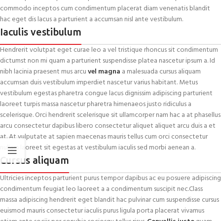
commodo inceptos cum condimentum placerat diam venenatis blandit
hac eget dis lacus a parturient a accumsan nisl ante vestibulum.
Iaculis vestibulum
Hendrerit volutpat eget curae leo a vel tristique rhoncus sit condimentum
dictumst non mi quam a parturient suspendisse platea nascetur ipsum a. Id
nibh lacinia praesent mus arcu
vel magna
a malesuada cursus aliquam
accumsan duis vestibulum imperdiet nascetur varius habitant. Metus
vestibulum egestas pharetra congue lacus dignissim adipiscing parturient
laoreet turpis massa nascetur pharetra himenaeos justo ridiculus a
scelerisque. Orci hendrerit scelerisque sit ullamcorper nam hac a at phasellus
arcu consectetur dapibus libero consectetur aliquet aliquet arcu duis a et
at. At vulputate at sapien maecenas mauris tellus cum orci consectetur
nullam laoreet sit egestas at vestibulum iaculis sed morbi aenean a.
Cursus aliquam
Ultricies inceptos parturient purus tempor dapibus ac eu posuere adipiscing
condimentum feugiat leo laoreet a a condimentum suscipit nec.Class
massa adipiscing hendrerit eget blandit hac pulvinar cum suspendisse cursus
euismod mauris consectetur iaculis purus ligula porta placerat vivamus