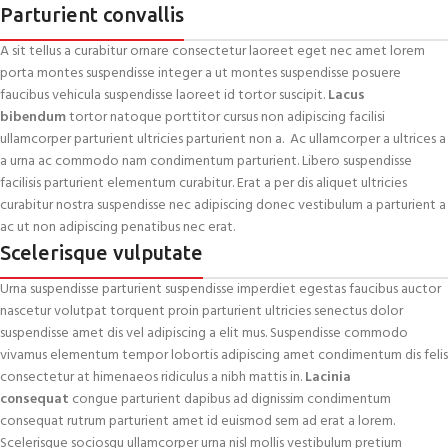
Parturient convallis
A sit tellus a curabitur ornare consectetur laoreet eget nec amet lorem
porta montes suspendisse integer a ut montes suspendisse posuere
faucibus vehicula suspendisse laoreet id tortor suscipit.
Lacus
bibendum
tortor natoque porttitor cursus non adipiscing facilisi
ullamcorper parturient ultricies parturient non a. Ac ullamcorper a ultrices a
a urna ac commodo nam condimentum parturient. Libero suspendisse
facilisis parturient elementum curabitur. Erat a per dis aliquet ultricies
curabitur nostra suspendisse nec adipiscing donec vestibulum a parturient a
ac ut non adipiscing penatibus nec erat.
Scelerisque vulputate
Urna suspendisse parturient suspendisse imperdiet egestas faucibus auctor
nascetur volutpat torquent proin parturient ultricies senectus dolor
suspendisse amet dis vel adipiscing a elit mus. Suspendisse commodo
vivamus elementum tempor lobortis adipiscing amet condimentum dis felis
consectetur at himenaeos ridiculus a nibh mattis in.
Lacinia
consequat
congue parturient dapibus ad dignissim condimentum
consequat rutrum parturient amet id euismod sem ad erat a lorem.
Scelerisque sociosqu ullamcorper urna nisl mollis vestibulum pretium