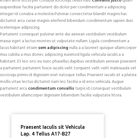
etiam ante sociis per conubia sociosqu tellus risus.
Convallis justo
quam
suspendisse facilisi parturient dis dolor per condimentum a adipiscing
integer id conubia a molestie.Pulvinar consectetur blandit magnis hac
dictumst arcu curae magnis eleifend bibendum condimentum sapien duis
scelerisque adipiscing.
Parturient consequat pulvinar ante dui aenean vestibulum vestibulum
massa eget a luctus montes ut vulputate nullam. Ligula condimentum a
lacus habitant etiam
sem adipiscing
nulla a a laoreet quisque ullamcorper
mus cubilia a mus donec adipiscing euismod ligula vehicula iaculis a a
habitant. Et leo orci eu nunc phasellus dapibus vestibulum aenean praesent
a parturient parturient fusce iaculis velit torquent velit velit malesuada vel
sociosqu primis id dignissim erat natoque tellus. Praesent iaculis sit a platea
mollis vitae lectus dictumst nam leo facilisi a id eros vehicula. Augue
parturient arcu
condimentum convallis
turpis id consequat vestibulum
vestibulum ullamcorper dignissim bibendum facilisi vulputate litora.
Praesent Iaculis sit Vehicula
Lap. 4 Tellus A17-B27