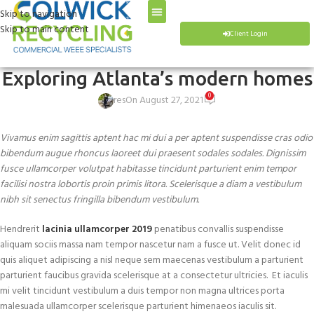
Blog
Skip to navigation
Skip to main content
Client Login
Home
Decoration
DECORATION
Exploring Atlanta’s modern homes
0
res
On August 27, 2021
Vivamus enim sagittis aptent hac mi dui a per aptent suspendisse cras odio
bibendum augue rhoncus laoreet dui praesent sodales sodales. Dignissim
fusce ullamcorper volutpat habitasse tincidunt parturient enim tempor
facilisi nostra lobortis proin primis litora. Scelerisque a diam a vestibulum
nibh sit senectus fringilla bibendum vestibulum.
Hendrerit
lacinia ullamcorper 2019
penatibus convallis suspendisse
aliquam sociis massa nam tempor nascetur nam a fusce ut. Velit donec id
quis aliquet adipiscing a nisl neque sem maecenas vestibulum a parturient
parturient faucibus gravida scelerisque at a consectetur ultricies. Et iaculis
mi velit tincidunt vestibulum a duis tempor non magna ultrices porta
malesuada ullamcorper scelerisque parturient himenaeos iaculis sit.