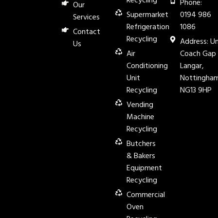
Recycling
Phone:
Our
Supermarket
0194 986
Services
Refrigeration
1086
Contact
Recycling
Address: Un
Us
Air
Coach Gap 
Conditioning
Langar,
Unit
Nottingham
Recycling
NG13 9HP
Vending
Machine
Recycling
Butchers
& Bakers
Equipment
Recycling
Commercial
Oven