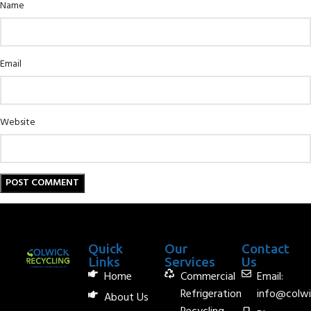
Name
Email
Website
Quick
Our
Contact
Links
Services
Us
Home
Commercial
Email:
Refrigeration
info@colwi
About Us